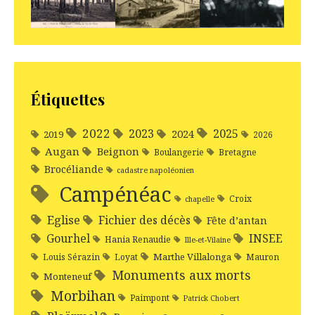
Étiquettes
2022
2025
2023
2024
2019
2026
Augan
Beignon
Boulangerie
Bretagne
Brocéliande
cadastre napoléonien
Campénéac
Croix
chapelle
Eglise
Fichier des décès
Fête d’antan
Gourhel
INSEE
Hania Renaudie
Ille-et-Vilaine
Marthe Villalonga
Louis Sérazin
Loyat
Mauron
Monuments aux morts
Monteneuf
Morbihan
Paimpont
Patrick Chobert