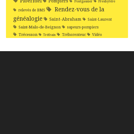
Ploërmel
Pompiers
Pontgasnier
Presbytère
Rendez-vous de la
relevés de BMS
généalogie
Saint-Abraham
Saint-Laurent
Saint-Malo-de-Beignon
sapeurs-pompiers
Trécesson
Tréhorenteuc
Vidéo
Tréfrain