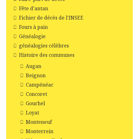
Fête d’antan
Fichier de décès de l'INSEE
Fours à pain
Généalogie
généalogies célèbres
Histoire des communes
Augan
Beignon
Campénéac
Concoret
Gourhel
Loyat
Monteneuf
Monterrein