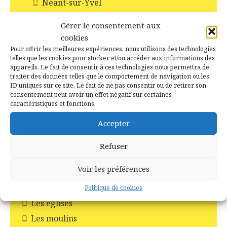
Néant-sur-Yvel
Paimpont
Gérer le consentement aux
Ploërmel
cookies
Saint-Abraham
Pour offrir les meilleures expériences, nous utilisons des technologies
telles que les cookies pour stocker et/ou accéder aux informations des
Saint-Malo-de-Beignon
appareils. Le fait de consentir à ces technologies nous permettra de
traiter des données telles que le comportement de navigation ou les
Taupont
ID uniques sur ce site. Le fait de ne pas consentir ou de retirer son
Tréhorenteuc
consentement peut avoir un effet négatif sur certaines
caractéristiques et fonctions.
Histoire et Patrimoines de Campénéac
Accepter
Incendie en forêt de Brocéliande
Les Chapelles
Refuser
Les Châteaux
Voir les préférences
Les commerces
Les croix
Politique de cookies
Les églises
Les moulins