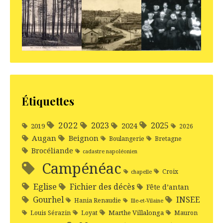
Étiquettes
2022
2025
2023
2024
2019
2026
Augan
Beignon
Boulangerie
Bretagne
Brocéliande
cadastre napoléonien
Campénéac
Croix
chapelle
Eglise
Fichier des décès
Fête d’antan
Gourhel
INSEE
Hania Renaudie
Ille-et-Vilaine
Marthe Villalonga
Louis Sérazin
Loyat
Mauron