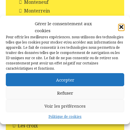
Monteneuf
Monterrein
Néant-sur-Yvel
Gérer le consentement aux
Paimpont
cookies
Ploërmel
Pour offrir les meilleures expériences, nous utilisons des technologies
telles que les cookies pour stocker et/ou accéder aux informations des
Saint-Abraham
appareils. Le fait de consentir à ces technologies nous permettra de
traiter des données telles que le comportement de navigation ou les
Saint-Malo-de-Beignon
ID uniques sur ce site. Le fait de ne pas consentir ou de retirer son
Taupont
consentement peut avoir un effet négatif sur certaines
caractéristiques et fonctions.
Tréhorenteuc
Accepter
Histoire et Patrimoines de Campénéac
Incendie en forêt de Brocéliande
Refuser
Les Chapelles
Voir les préférences
Les Châteaux
Les commerces
Politique de cookies
Les croix