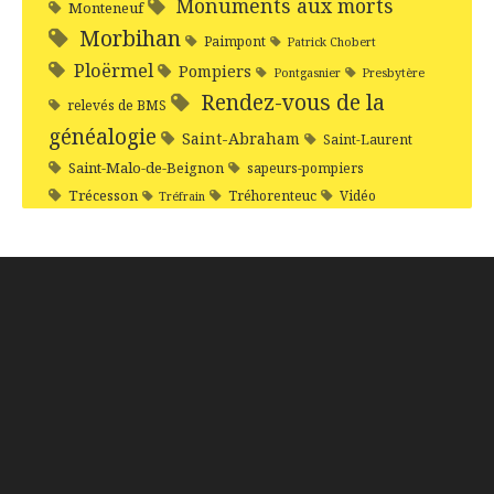
Monuments aux morts
Monteneuf
Morbihan
Paimpont
Patrick Chobert
Ploërmel
Pompiers
Pontgasnier
Presbytère
Rendez-vous de la
relevés de BMS
généalogie
Saint-Abraham
Saint-Laurent
Saint-Malo-de-Beignon
sapeurs-pompiers
Trécesson
Tréhorenteuc
Vidéo
Tréfrain