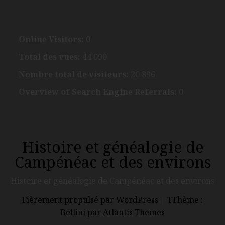
Online Visitors:
0
Total des vues:
44 090
Nombre total de visiteurs:
20 896
Overview of Search Engine Referrals:
0
Histoire et généalogie de
Campénéac et des environs
Histoire et généalogie de Campénéac et des environs
Fièrement propulsé par WordPress
|
TThème :
Bellini par Atlantis Themes