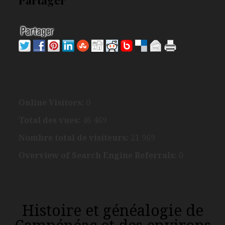
Online Visitors:
0
Total des vues:
46 469
Nombre total de visiteurs:
21 969
Overview of Search Engine Referrals:
0
Histoire et généalogie de