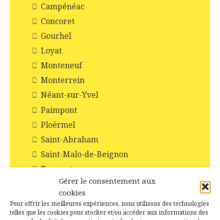
Campénéac
Concoret
Gourhel
Loyat
Monteneuf
Monterrein
Néant-sur-Yvel
Paimpont
Ploërmel
Saint-Abraham
Saint-Malo-de-Beignon
Taupont
Gérer le consentement aux
Tréhorenteuc
cookies
Histoire et Patrimoines de Campénéac
Pour offrir les meilleures expériences, nous utilisons des technologies
telles que les cookies pour stocker et/ou accéder aux informations des
Incendie en forêt de Brocéliande