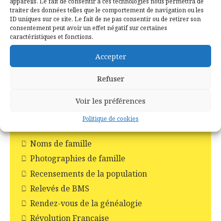
appareils. Le fait de consentir à ces technologies nous permettra de
Les Chapelles
traiter des données telles que le comportement de navigation ou les
ID uniques sur ce site. Le fait de ne pas consentir ou de retirer son
Les Châteaux
consentement peut avoir un effet négatif sur certaines
caractéristiques et fonctions.
Les commerces
Les croix
Accepter
Les églises
Refuser
Les moulins
Les pompiers
Voir les préférences
Livres
Politique de cookies
Monuments aux morts
Noms de famille
Photographies de famille
Recensements de la population
Relevés de BMS
Rendez-vous de la généalogie
Révolution Française