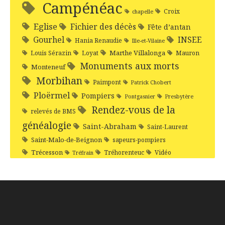
Campénéac
Croix
chapelle
Eglise
Fichier des décès
Fête d’antan
Gourhel
INSEE
Hania Renaudie
Ille-et-Vilaine
Marthe Villalonga
Louis Sérazin
Loyat
Mauron
Monuments aux morts
Monteneuf
Morbihan
Paimpont
Patrick Chobert
Ploërmel
Pompiers
Pontgasnier
Presbytère
Rendez-vous de la
relevés de BMS
généalogie
Saint-Abraham
Saint-Laurent
Saint-Malo-de-Beignon
sapeurs-pompiers
Trécesson
Tréhorenteuc
Vidéo
Tréfrain