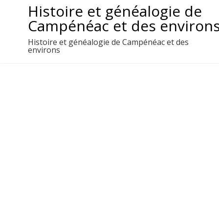
Aller
Histoire et généalogie de
au
Campénéac et des environ
contenu
Histoire et généalogie de Campénéac et des
environs