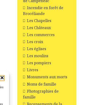
de Campénéac
Incendie en forêt de
Brocéliande
Les Chapelles
Les Châteaux
Les commerces
Les croix
Les églises
Les moulins
Les pompiers
Livres
Monuments aux morts
Noms de famille
les
Photographies de
famille
Recensements de la
nes