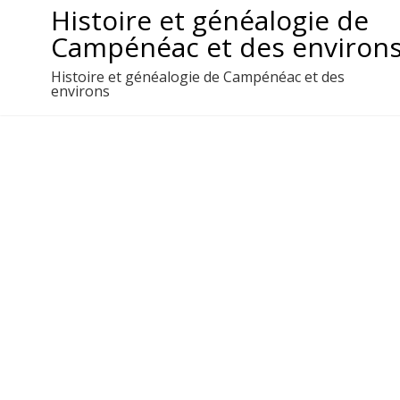
Aller
Histoire et généalogie de
au
Campénéac et des environ
contenu
Histoire et généalogie de Campénéac et des
environs