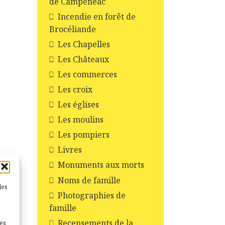
de Campénéac
Incendie en forêt de
Brocéliande
Les Chapelles
Les Châteaux
Les commerces
Les croix
Les églises
Les moulins
Les pompiers
Livres
Monuments aux morts
Noms de famille
les
Photographies de
famille
Recensements de la
nes