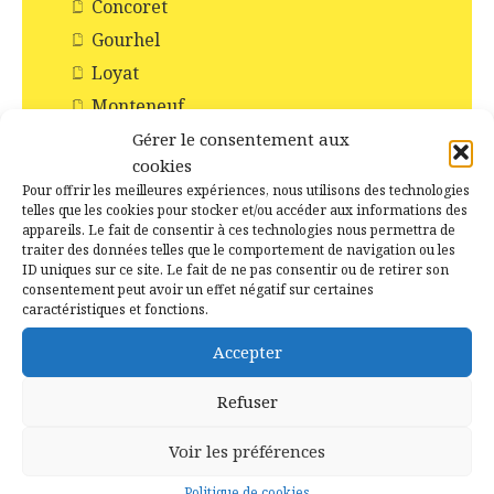
Concoret
Gourhel
Loyat
Monteneuf
Monterrein
Gérer le consentement aux
cookies
Néant-sur-Yvel
Pour offrir les meilleures expériences, nous utilisons des technologies
Paimpont
telles que les cookies pour stocker et/ou accéder aux informations des
appareils. Le fait de consentir à ces technologies nous permettra de
Ploërmel
traiter des données telles que le comportement de navigation ou les
ID uniques sur ce site. Le fait de ne pas consentir ou de retirer son
Saint-Abraham
consentement peut avoir un effet négatif sur certaines
Saint-Malo-de-Beignon
caractéristiques et fonctions.
Taupont
Accepter
Tréhorenteuc
Refuser
Histoire et Patrimoines de Campénéac
Incendie en forêt de Brocéliande
Voir les préférences
Les Chapelles
Politique de cookies