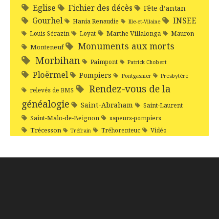
Eglise
Fichier des décès
Fête d’antan
Gourhel
INSEE
Hania Renaudie
Ille-et-Vilaine
Marthe Villalonga
Louis Sérazin
Loyat
Mauron
Monuments aux morts
Monteneuf
Morbihan
Paimpont
Patrick Chobert
Ploërmel
Pompiers
Pontgasnier
Presbytère
Rendez-vous de la
relevés de BMS
généalogie
Saint-Abraham
Saint-Laurent
Saint-Malo-de-Beignon
sapeurs-pompiers
Trécesson
Tréhorenteuc
Vidéo
Tréfrain