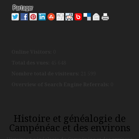
Online Visitors:
0
Total des vues:
45 648
Nombre total de visiteurs:
21 599
Overview of Search Engine Referrals:
0
Histoire et généalogie de
Campénéac et des environs