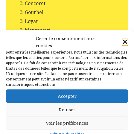
Concoret
Gourhel
Loyat
Monteneuf
Gérer le consentement aux
Monterrein
cookies
Néant-sur-Yvel
Pour offrir les meilleures expériences, nous utilisons des technologies
Paimpont
telles que les cookies pour stocker et/ou accéder aux informations des
appareils. Le fait de consentir à ces technologies nous permettra de
Ploërmel
traiter des données telles que le comportement de navigation ou les
ID uniques sur ce site. Le fait de ne pas consentir ou de retirer son
Saint-Abraham
consentement peut avoir un effet négatif sur certaines
Saint-Malo-de-Beignon
caractéristiques et fonctions.
Taupont
Accepter
Tréhorenteuc
Refuser
Histoire et Patrimoines de Campénéac
Incendie en forêt de Brocéliande
Voir les préférences
Les Chapelles