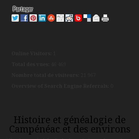
Online Visitors:
1
Total des vues:
46 469
Nombre total de visiteurs:
21 967
Overview of Search Engine Referrals:
0
Histoire et généalogie de
Campénéac et des environs