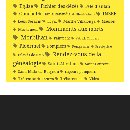
Eglise
Fichier des décès
Fête d’antan
Gourhel
INSEE
Hania Renaudie
Ille-et-Vilaine
Marthe Villalonga
Louis Sérazin
Loyat
Mauron
Monuments aux morts
Monteneuf
Morbihan
Paimpont
Patrick Chobert
Ploërmel
Pompiers
Pontgasnier
Presbytère
Rendez-vous de la
relevés de BMS
généalogie
Saint-Abraham
Saint-Laurent
Saint-Malo-de-Beignon
sapeurs-pompiers
Trécesson
Tréhorenteuc
Vidéo
Tréfrain