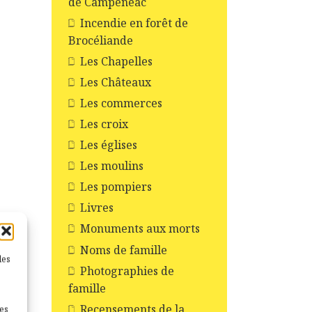
de Campénéac
Incendie en forêt de
Brocéliande
Les Chapelles
Les Châteaux
Les commerces
Les croix
Les églises
Les moulins
Les pompiers
Livres
Monuments aux morts
Noms de famille
les
Photographies de
famille
Recensements de la
nes