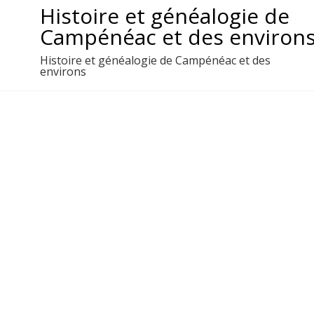
Aller
Histoire et généalogie de
au
Campénéac et des environ
contenu
Histoire et généalogie de Campénéac et des
environs