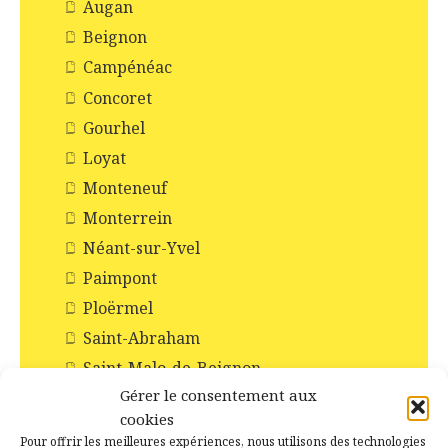
Augan
Beignon
Campénéac
Concoret
Gourhel
Loyat
Monteneuf
Monterrein
Néant-sur-Yvel
Paimpont
Ploërmel
Saint-Abraham
Saint-Malo-de-Beignon
Gérer le consentement aux
Taupont
cookies
Tréhorenteuc
Pour offrir les meilleures expériences, nous utilisons des technologies