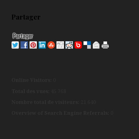
Partager
Online Visitors:
0
Total des vues:
45 768
Nombre total de visiteurs:
21 640
Overview of Search Engine Referrals:
0