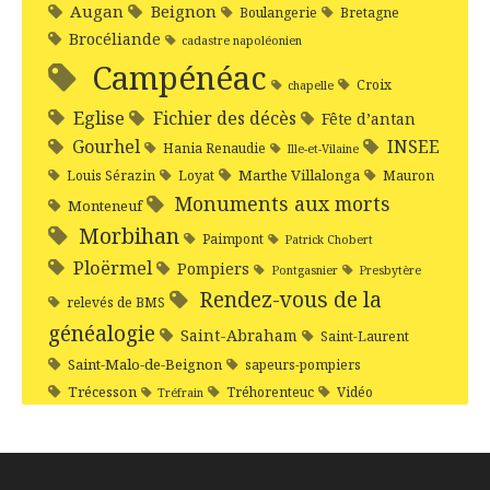
Augan
Beignon
Boulangerie
Bretagne
Brocéliande
cadastre napoléonien
Campénéac
Croix
chapelle
Eglise
Fichier des décès
Fête d’antan
Gourhel
INSEE
Hania Renaudie
Ille-et-Vilaine
Marthe Villalonga
Louis Sérazin
Loyat
Mauron
Monuments aux morts
Monteneuf
Morbihan
Paimpont
Patrick Chobert
Ploërmel
Pompiers
Pontgasnier
Presbytère
Rendez-vous de la
relevés de BMS
généalogie
Saint-Abraham
Saint-Laurent
Saint-Malo-de-Beignon
sapeurs-pompiers
Trécesson
Tréhorenteuc
Vidéo
Tréfrain