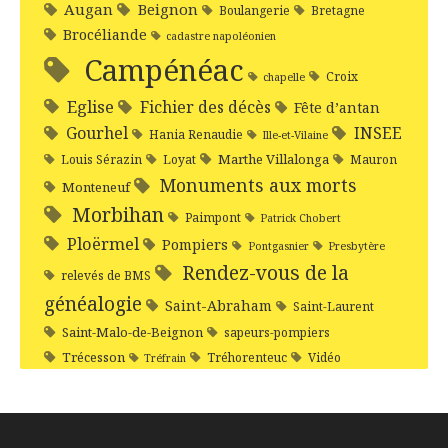
Augan
Beignon
Boulangerie
Bretagne
Brocéliande
cadastre napoléonien
Campénéac
Croix
chapelle
Eglise
Fichier des décès
Fête d’antan
Gourhel
INSEE
Hania Renaudie
Ille-et-Vilaine
Marthe Villalonga
Louis Sérazin
Loyat
Mauron
Monuments aux morts
Monteneuf
Morbihan
Paimpont
Patrick Chobert
Ploërmel
Pompiers
Pontgasnier
Presbytère
Rendez-vous de la
relevés de BMS
généalogie
Saint-Abraham
Saint-Laurent
Saint-Malo-de-Beignon
sapeurs-pompiers
Trécesson
Tréhorenteuc
Vidéo
Tréfrain