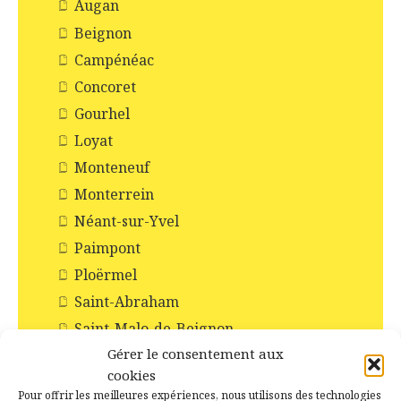
Augan
Beignon
Campénéac
Concoret
Gourhel
Loyat
Monteneuf
Monterrein
Néant-sur-Yvel
Paimpont
Ploërmel
Saint-Abraham
Saint-Malo-de-Beignon
Gérer le consentement aux
Taupont
cookies
Tréhorenteuc
Pour offrir les meilleures expériences, nous utilisons des technologies