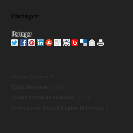
Partager
Online Visitors:
0
Total des vues:
45 589
Nombre total de visiteurs:
21 526
Overview of Search Engine Referrals:
0