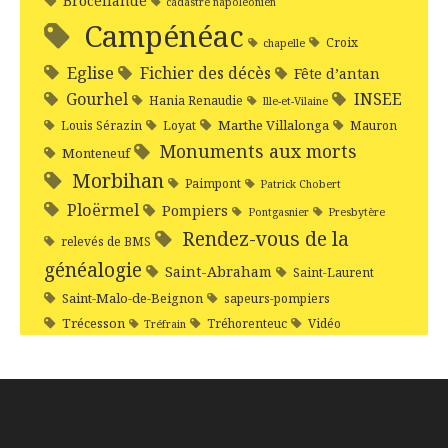
Brocéliande
cadastre napoléonien
Campénéac
Croix
chapelle
Eglise
Fichier des décès
Fête d’antan
Gourhel
INSEE
Hania Renaudie
Ille-et-Vilaine
Marthe Villalonga
Louis Sérazin
Loyat
Mauron
Monuments aux morts
Monteneuf
Morbihan
Paimpont
Patrick Chobert
Ploërmel
Pompiers
Pontgasnier
Presbytère
Rendez-vous de la
relevés de BMS
généalogie
Saint-Abraham
Saint-Laurent
Saint-Malo-de-Beignon
sapeurs-pompiers
Trécesson
Tréhorenteuc
Vidéo
Tréfrain