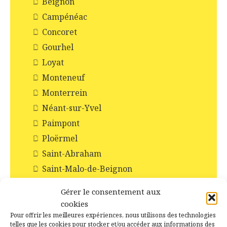
Beignon
Campénéac
Concoret
Gourhel
Loyat
Monteneuf
Monterrein
Néant-sur-Yvel
Paimpont
Ploërmel
Saint-Abraham
Saint-Malo-de-Beignon
Taupont
Gérer le consentement aux
Tréhorenteuc
cookies
Pour offrir les meilleures expériences, nous utilisons des technologies
Histoire et Patrimoines de Campénéac
telles que les cookies pour stocker et/ou accéder aux informations des