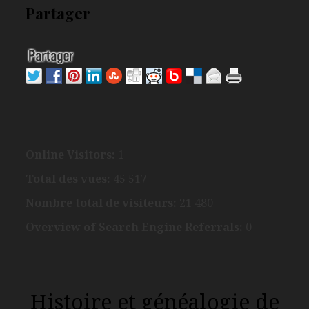
Partager
Online Visitors:
1
Total des vues:
45 517
Nombre total de visiteurs:
21 480
Overview of Search Engine Referrals:
0
Histoire et généalogie de