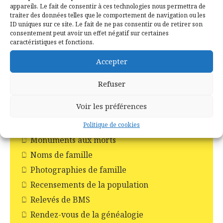
Incendie en forêt de Brocéliande
appareils. Le fait de consentir à ces technologies nous permettra de
traiter des données telles que le comportement de navigation ou les
Les Chapelles
ID uniques sur ce site. Le fait de ne pas consentir ou de retirer son
consentement peut avoir un effet négatif sur certaines
Les Châteaux
caractéristiques et fonctions.
Les commerces
Accepter
Les croix
Les églises
Refuser
Les moulins
Voir les préférences
Les pompiers
Livres
Politique de cookies
Monuments aux morts
Noms de famille
Photographies de famille
Recensements de la population
Relevés de BMS
Rendez-vous de la généalogie