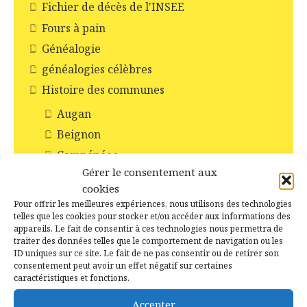
Fichier de décès de l'INSEE
Fours à pain
Généalogie
généalogies célèbres
Histoire des communes
Augan
Beignon
Campénéac
Gérer le consentement aux
Concoret
cookies
Gourhel
Pour offrir les meilleures expériences, nous utilisons des technologies
Loyat
telles que les cookies pour stocker et/ou accéder aux informations des
appareils. Le fait de consentir à ces technologies nous permettra de
Monteneuf
traiter des données telles que le comportement de navigation ou les
ID uniques sur ce site. Le fait de ne pas consentir ou de retirer son
Monterrein
consentement peut avoir un effet négatif sur certaines
Néant-sur-Yvel
caractéristiques et fonctions.
Paimpont
Accepter