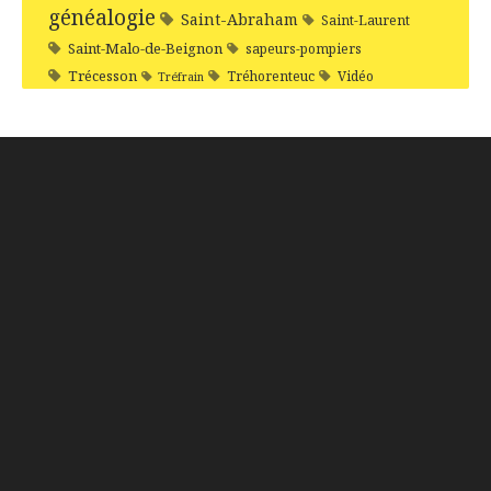
généalogie
Saint-Abraham
Saint-Laurent
Saint-Malo-de-Beignon
sapeurs-pompiers
Trécesson
Tréhorenteuc
Vidéo
Tréfrain