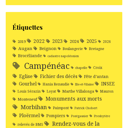
Étiquettes
2022
2025
2023
2024
2019
2026
Augan
Beignon
Boulangerie
Bretagne
Brocéliande
cadastre napoléonien
Campénéac
Croix
chapelle
Eglise
Fichier des décès
Fête d’antan
Gourhel
INSEE
Hania Renaudie
Ille-et-Vilaine
Marthe Villalonga
Louis Sérazin
Loyat
Mauron
Monuments aux morts
Monteneuf
Morbihan
Paimpont
Patrick Chobert
Ploërmel
Pompiers
Pontgasnier
Presbytère
Rendez-vous de la
relevés de BMS