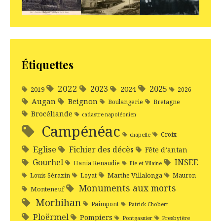
Étiquettes
2022
2025
2023
2024
2019
2026
Augan
Beignon
Boulangerie
Bretagne
Brocéliande
cadastre napoléonien
Campénéac
Croix
chapelle
Eglise
Fichier des décès
Fête d’antan
Gourhel
INSEE
Hania Renaudie
Ille-et-Vilaine
Marthe Villalonga
Louis Sérazin
Loyat
Mauron
Monuments aux morts
Monteneuf
Morbihan
Paimpont
Patrick Chobert
Ploërmel
Pompiers
Pontgasnier
Presbytère