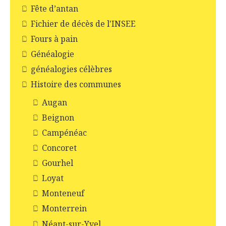
Fête d’antan
Fichier de décès de l'INSEE
Fours à pain
Généalogie
généalogies célèbres
Histoire des communes
Augan
Beignon
Campénéac
Concoret
Gourhel
Loyat
Monteneuf
Monterrein
Néant-sur-Yvel