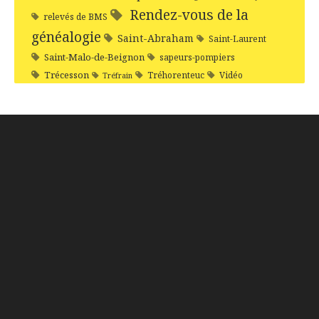
Rendez-vous de la
relevés de BMS
généalogie
Saint-Abraham
Saint-Laurent
Saint-Malo-de-Beignon
sapeurs-pompiers
Trécesson
Tréhorenteuc
Vidéo
Tréfrain