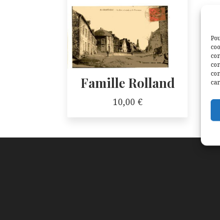
Pou
coo
con
com
con
Famille Rolland
car
10,00
€