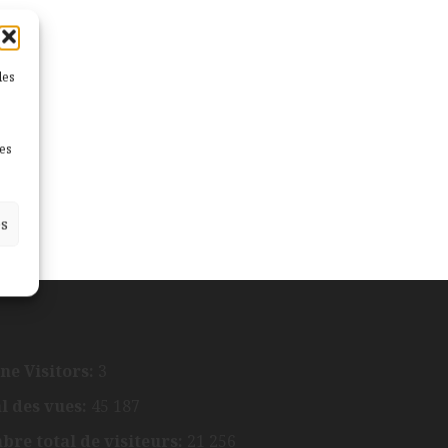
les
nes
es
ne Visitors:
3
l des vues:
45 187
re total de visiteurs:
21 256