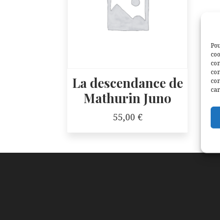
Pou
coo
con
com
La descendance de
con
car
Mathurin Juno
55,00
€