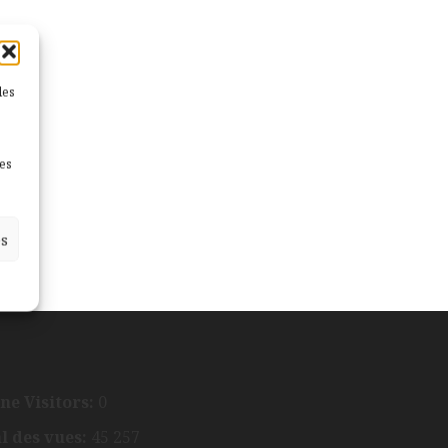
les
nes
es
ne Visitors:
0
l des vues:
45 257