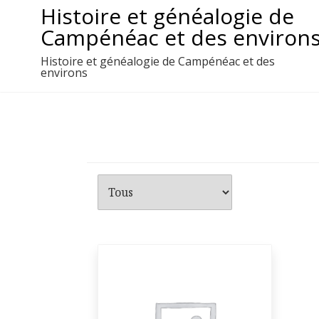
Aller
Histoire et généalogie de
au
Campénéac et des environ
contenu
Histoire et généalogie de Campénéac et des
environs