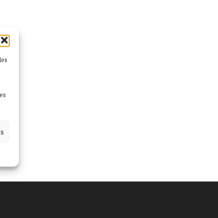
les
nes
es