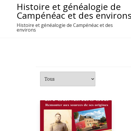
Aller
Histoire et généalogie de
au
Campénéac et des environ
contenu
Histoire et généalogie de Campénéac et des
environs