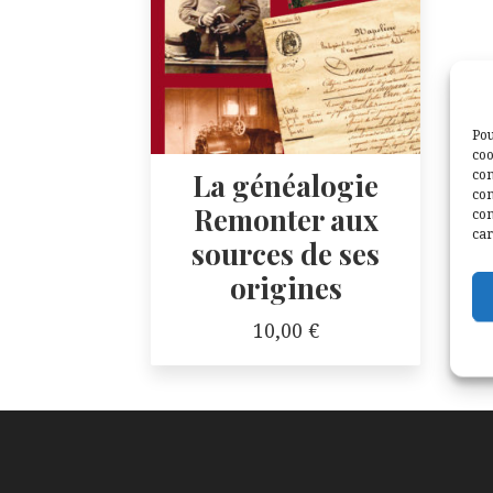
Pou
coo
con
La généalogie
com
Remonter aux
con
car
sources de ses
origines
10,00
€