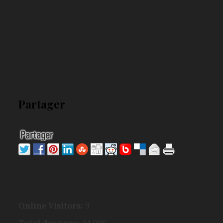
Partager
Online Visitors:
9
Total des vues:
44 096